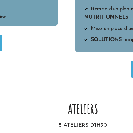
Remise d’un plan a
ion
NUTRITIONNELS
Mise en place d’u
SOLUTIONS
adap
ATELIERS
5 ATELIERS D’1H30