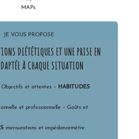
JE VOUS PROPOSE
IONS DIÉTÉTIQUES ET UNE PRISE EN
ADAPTÉE À CHAQUE SITUATION
Objectifs et attentes –
HABITUDES
onnelle et professionnelle – Goûts et
S
: mensurations et impédancemètre