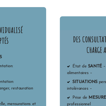
VIDUALISÉ
DES CONSULTAT
PTÉS
CHARGE 
S
ntation:
État de
SANTÉ
– 
alimentaires –
entation:
SITUATIONS
pers
nger, restauration
intolérances –
Prise de
MESURE
le, mensurations et
professionnel