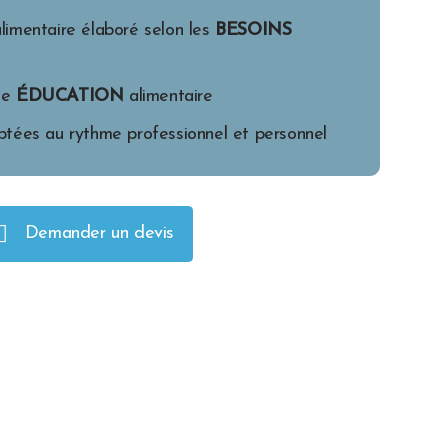
limentaire élaboré selon les
BESOINS
ne
ÉDUCATION
alimentaire
tées au rythme professionnel et personnel
Demander un devis