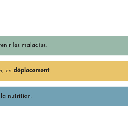
enir les maladies.
on, en
déplacement
.
la nutrition.