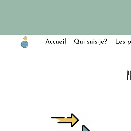
Surpoids, obésité & syndrome de l'intestin irritable
Aller
au
contenu
Accueil
Qui suis-je?
Les p
P