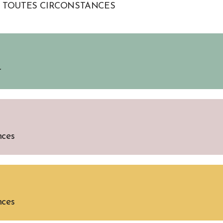
N TOUTES CIRCONSTANCES
r
nces
nces